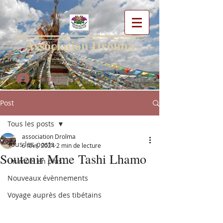
Association Drolma
Se connecter
Post
Tous les posts
association Drolma
Tous les posts
6 févr. 2024
2 min de lecture
Soutenir Mme Tashi Lhamo
Un mots en plus...
Nouveaux évènnements
Voyage auprès des tibétains