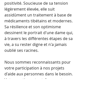
positivité. Soucieuse de sa tension 
légèrement élevée, elle suit 
assidûment un traitement à base de 
médicaments tibétains et modernes. 
Sa résilience et son optimisme 
dessinent le portrait d'une dame qui, 
à travers les différentes étapes de sa 
vie, a su rester digne et n'a jamais 
oublié ses racines.
Nous sommes reconnaissants pour 
votre participation à nos projets 
d'aide aux personnes dans le besoin. 
Votre soutien est extrêmement 
bénéfique pour les réfugiés tibétains 
en Inde.
Nous vous remercions de votre 
intérêt et de votre soutien généreux 