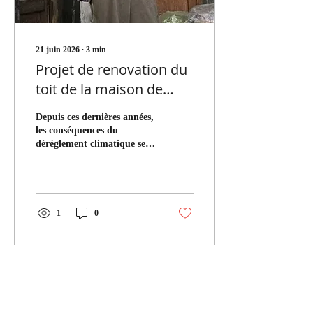
21 juin 2026
∙
3
min
Projet de renovation du
toit de la maison de
Madame Dolma
Depuis ces dernières années,
Tsering-la
les conséquences du
dérèglement climatique se
ressentent clairement et
tragiquement dans la région
himalayenne. Lors de la
période de mousson les
pluies très abondantes
1
0
arrivent jusqu'au Ladakh
maintenant et causent
beaucoup des dégâts
matériels et
malheureusement humains
aussi. La structure
traditionnelle du toit est