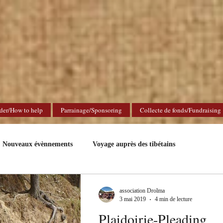
der/How to help
Parrainage/Sponsoring
Collecte de fonds/Fundraising
Nouveaux évènnements
Voyage auprès des tibétains
association Drolma
3 mai 2019
4 min de lecture
Plaidoirie-Pleading