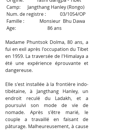
 Origine:           Tashi Gangpa - Tibet
 Camp:      Jangthang Hanley (Rongo) 
 Num. de registre :            03/1054/OP
 Famille :             Monsieur  Bhu Dawa
 Age:                           86 ans
Madame Phuntsok Dolma, 80 ans, a 
fui en exil après l'occupation du Tibet 
en 1959. La traversée de l'Himalaya a 
été une expérience éprouvante et 
dangereuse.
Elle s'est installée à la frontière indo-
tibétaine, à Jangthang Hanley, un 
endroit reculé du Ladakh, et a 
poursuivi son mode de vie de 
nomade. Après s'être marié, le 
couple a travaillé en faisant de 
pâturage. Malheureusement, à cause 