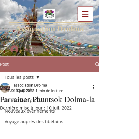
Association Drolma
Se connecter
Post
Tous les posts
association Drolma
Tous les posts
10 juil. 2022
1 min de lecture
Parrainer Phuntsok Dolma-la
Un mots en plus...
Dernière mise à jour :
10 juil. 2022
Nouveaux évènnements
Voyage auprès des tibétains