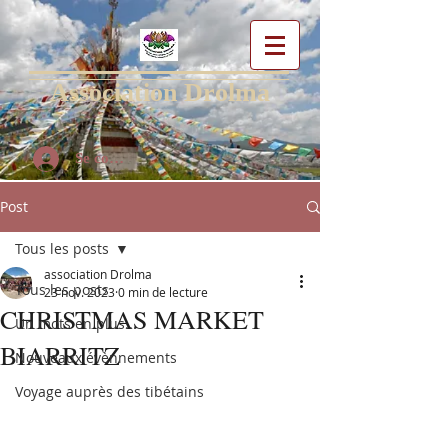
Association Drolma
Se connecter
Post
Tous les posts
association Drolma
Tous les posts
23 nov. 2023
0 min de lecture
CHRISTMAS MARKET
Un mots en plus...
BIARRITZ
Nouveaux évènnements
Voyage auprès des tibétains