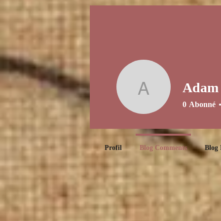
Adam r
Adam ruin
0
Abonné
Profil
Blog Comments
Blog 