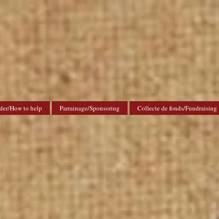
der/How to help
Parrainage/Sponsoring
Collecte de fonds/Fundraising