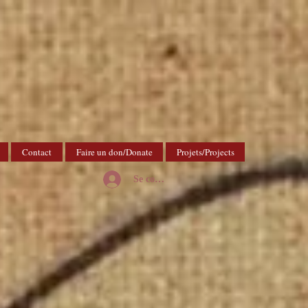
Contact
Faire un don/Donate
Projets/Projects
Se connecter