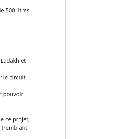
 500 litres 
u Ladakh et 
le circuit 
r pouvoir 
 ce projet, 
i tremblant 