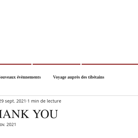
der/How to help
Parrainage/Sponsoring
Collecte de fonds/Fundraising
ouveaux évènnements
Voyage auprès des tibétains
29 sept. 2021
1 min de lecture
HANK YOU
ov. 2021