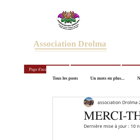
Association Drolma
Page d'accueil/Home
Notre histoire/Our story
Nous ai
Tous les posts
Un mots en plus...
N
association Drolma
MERCI-T
Dernière mise à jour :
10 n