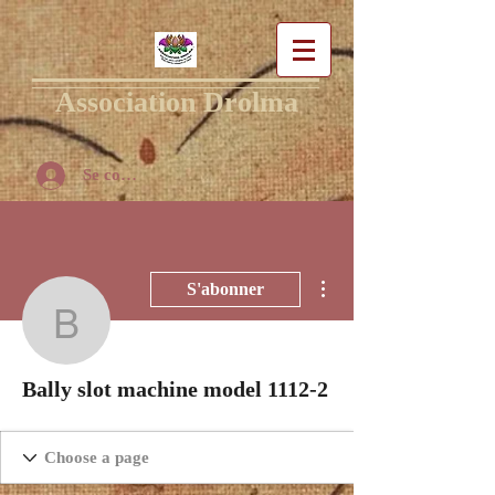
Association Drolma
Se connecter
Plus d'actions
S'abonner
Bally slot machine mode
Bally slot machine model 1112-2