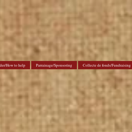
der/How to help
Parrainage/Sponsoring
Collecte de fonds/Fundraising