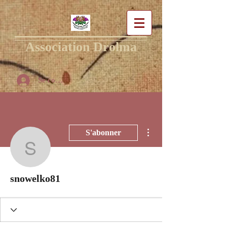
Association Drolma
Se connecter
Plus d'actions
S'abonner
snowelko81
snowelko81