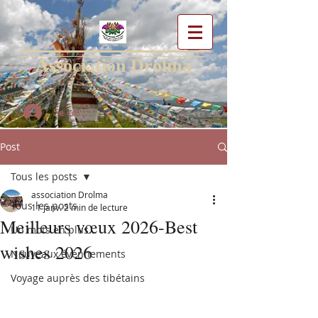
Association Drolma
Se connecter
Post
Tous les posts
association Drolma
Tous les posts
11 janv.
2 min de lecture
Meilleurs vœux 2026-Best
Un mots en plus...
wishes 2026
Nouveaux évènnements
Voyage auprès des tibétains