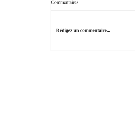
Commentaires
Rédigez un commentaire...
Roof renovation project for the
house of Ms Dolma Tsering-la