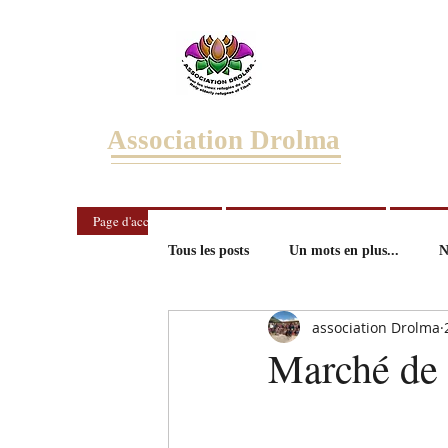
Association Drolma
Page d'accueil/Home
Notre histoire/Our story
Nous ai
Tous les posts
Un mots en plus...
N
association Drolma
Marché de 