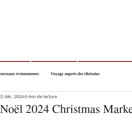
der/How to help
Parrainage/Sponsoring
Collecte de fonds/Fundraising
ouveaux évènnements
Voyage auprès des tibétains
22 déc. 2024
0 min de lecture
Noël 2024 Christmas Marke