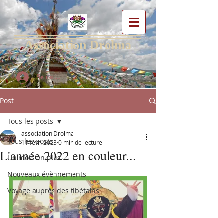
Association Drolma
Se connecter
Post
Tous les posts
association Drolma
Tous les posts
11 févr. 2023
0 min de lecture
L'année 2022 en couleur...
Un mots en plus...
Nouveaux évènnements
Voyage auprès des tibétains